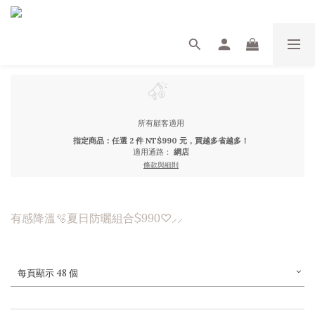
所有顧客適用
指定商品：任選 2 件 NT$990 元，買越多省越多！
適用通路：
網店
條款與細則
有感降溫🫧夏日防曬組合$990♡⸝⸝
每頁顯示 48 個