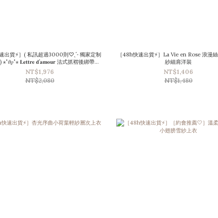
速出貨⚡］( 私訊超過3000則♡ˎˊ˗ 獨家定制
［48h快速出貨⚡］La Vie en Rose 浪
˚𝜗𝜚˚⋆ 𝐋𝐞𝐭𝐭𝐫𝐞 𝐝’𝐚𝐦𝐨𝐮𝐫 法式抓褶後綁帶襯
紗細肩洋裝
衫洋裝
NT$1,976
NT$1,406
NT$2,080
NT$1,480