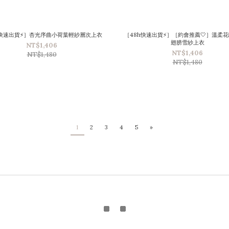
h快速出貨⚡］杏光序曲小荷葉輕紗層次上衣
［48h快速出貨⚡］［約會推薦🤍］溫柔
翅膀雪紗上衣
NT$1,406
NT$1,406
NT$1,480
NT$1,480
1
2
3
4
5
»