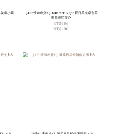
蕾絲花邊小圓
［48h快速出貨⚡］Summer Light 夏日柔光曙色垂
墜領繞頸背心
NT$466
NT$490
層次上衣
［48h快速出貨⚡］溫柔日常船領側抓摺上衣