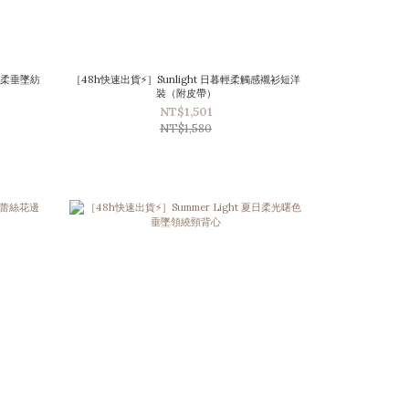
漫絲柔垂墜紡
［48h快速出貨⚡］Sunlight 日暮輕柔觸感襯衫短洋
裝（附皮帶）
NT$1,501
NT$1,580