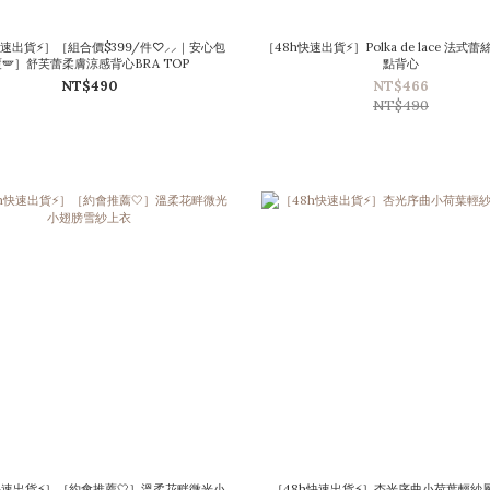
快速出貨⚡］［組合價$399/件♡⸝⸝｜安心包
［48h快速出貨⚡］Polka de lace 法式
🪽］舒芙蕾柔膚涼感背心BRA TOP
點背心
NT$490
NT$466
NT$490
快速出貨⚡］［約會推薦🤍］溫柔花畔微光小
［48h快速出貨⚡］杏光序曲小荷葉輕紗