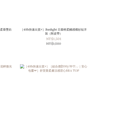
漫絲柔垂墜紡
［48h快速出貨⚡］Sunlight 日暮輕柔觸感襯衫短洋
裝（附皮帶）
NT$1,501
NT$1,580