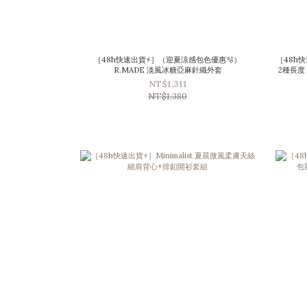
［48h快速出貨⚡］（迎夏涼感包色優惠🫧）
［48h快
R.MADE 淡風冰糖亞麻針織外套
2種長度 ) ⋆
NT$1,311
NT$1,380