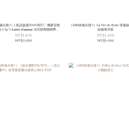
速出貨⚡］( 私訊超過3000則♡ˎˊ˗ 獨家定制
［48h快速出貨⚡］La Vie en Rose 浪
˚𝜗𝜚˚⋆ 𝐋𝐞𝐭𝐭𝐫𝐞 𝐝’𝐚𝐦𝐨𝐮𝐫 法式抓褶後綁帶襯
紗細肩洋裝
衫洋裝
NT$1,976
NT$1,406
NT$2,080
NT$1,480