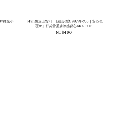
花畔微光小
［48h快速出貨⚡］［組合價$399/件♡⸝⸝｜安心包
覆🪽］舒芙蕾柔膚涼感背心BRA TOP
NT$490