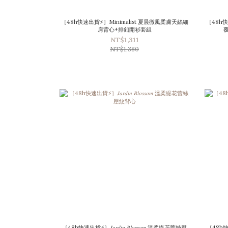
［48h快速出貨⚡］Minimalist 夏晨微風柔膚天絲細
［48h
肩背心+排釦開衫套組
覆
NT$1,311
NT$1,380
［48h快速出貨⚡］𝐽𝑎𝑟𝑑𝑖𝑛 𝐵𝑙𝑜𝑠𝑠𝑜𝑚 溫柔緹花蕾絲壓
［48h