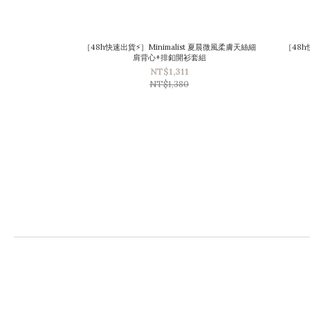
［48h快速出貨⚡］Minimalist 夏晨微風柔膚天絲細
［48
肩背心+排釦開衫套組
NT$1,311
NT$1,380