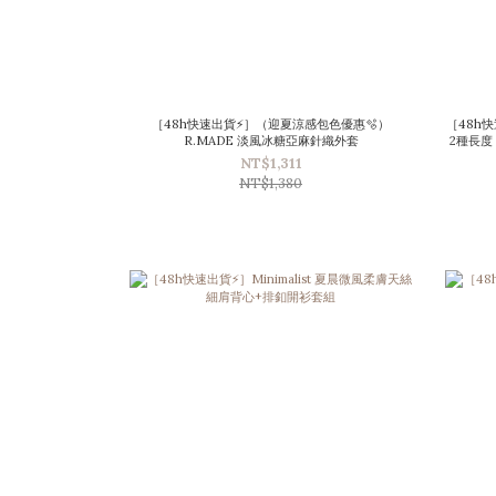
［48h快速出貨⚡］（迎夏涼感包色優惠🫧）
［48h快
R.MADE 淡風冰糖亞麻針織外套
2種長度 ) ⋆
NT$1,311
NT$1,380